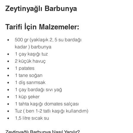
Zeytinyağlı Barbunya 
Tarifi İçin Malzemeler:
500 gr (yaklaşık 2, 5 su bardağı 
kadar ) barbunya
1 çay kaşığı tuz
2 küçük havuç
1 patates
1 tane soğan
1 diş sarımsak
1 çay bardağı sıvı yağ
1 küp şeker
1 tahta kaşığı domates salçası
Tuz ( ben 1-2 tatlı kaşığı kullandım)
1,5 litre sıcak su
Zeytinyağlı Barbunya Nasıl Yapılır?