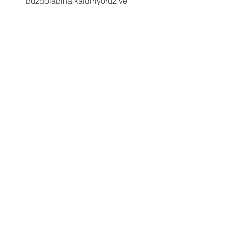
buzdolabına kaldırıyoruz ve 
soğuyunca servis ediyoruz. Afiyet 
olsun...
Hepsini Gör
Son Yazılar